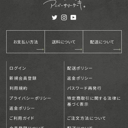
T
I
Y
w
n
o
i
s
u
t
t
T
t
a
u
お支払い方法
送料について
配送について
e
g
b
r
r
e
a
m
ログイン
配送ポリシー
新規会員登録
返金ポリシー
利用規約
パスワード再発行
プライバシーポリシー
特定商取引に関する法律に
基づく表示
返金ポリシー
ご利用ガイド
ご注文方法について
会員登録について
配送について