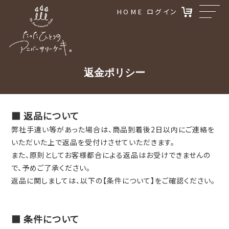
コ
カート
HOME
ログイン
ン
テ
ン
ツ
に
返金ポリシー
ス
キ
ッ
プ
■ 返品について
す
る
弊社手違い等があった場合は、商品到着後2日以内にご連絡を
いただいた上で返品を受付けさせていただきます。
また、原則としてお客様都合による返品はお受けできませんの
で、予めご了承ください。
返品に関しましては、以下の【条件について】をご確認ください。
■ 条件について